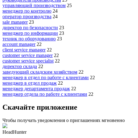
управляющий производством
25
менеджер по контролю
24
оператор производства
24
sale manager
23
директор по безопасности
23
менеджер по информации
23
техник по оборудованию
23
account manager
22
client service manager
22
customer service manager
22
customer service specialist
22
директор склада
22
заведующий складским хозяйством
22
менеджер в отдел по работе с клиентами
22
менеджер в отдел продаж
22
менеджер департамента продаж
22
менеджер отдела по работе с клиентами
22
Скачайте приложение
Чтобы получать уведомления о приглашениях мгновенно
HeadHunter