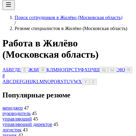
Поиск сотрудников в Жилёво (Московская область)
/
Резюме специалистов в Жилёво (Московская область)
Работа в Жилёво
(Московская область)
А
Б
В
Г
Д
Е
Ж
З
И
К
Л
М
Н
О
П
Р
С
Т
У
Ф
Х
Ц
Ч
Ш
Э
Ю
Ё
Й
Щ
Ы
Я
#
A
B
C
D
E
F
G
H
I
J
K
L
M
N
O
P
Q
R
S
T
U
V
W
X
Y
Z
Популярные резюме
менеджер
47
руководитель
45
управляющий
45
управляющий директор
45
логистик
43
техник
42