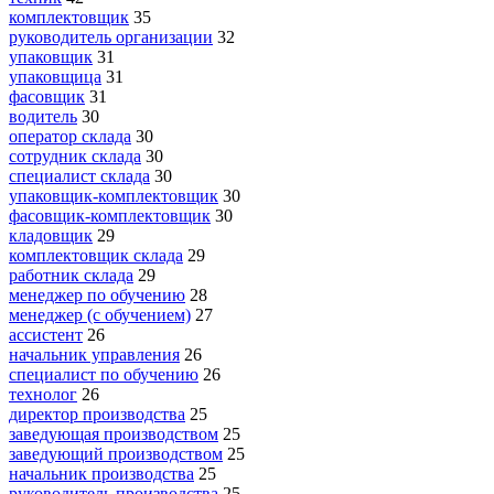
комплектовщик
35
руководитель организации
32
упаковщик
31
упаковщица
31
фасовщик
31
водитель
30
оператор склада
30
сотрудник склада
30
специалист склада
30
упаковщик-комплектовщик
30
фасовщик-комплектовщик
30
кладовщик
29
комплектовщик склада
29
работник склада
29
менеджер по обучению
28
менеджер (с обучением)
27
ассистент
26
начальник управления
26
специалист по обучению
26
технолог
26
директор производства
25
заведующая производством
25
заведующий производством
25
начальник производства
25
руководитель производства
25