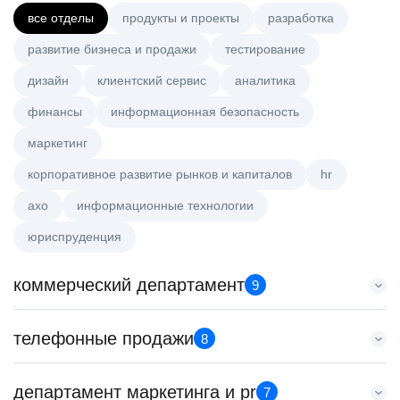
все отделы
продукты и проекты
разработка
развитие бизнеса и продажи
тестирование
дизайн
клиентский сервис
аналитика
финансы
информационная безопасность
маркетинг
корпоративное развитие рынков и капиталов
hr
axo
информационные технологии
юриспруденция
коммерческий департамент
9
Тренер по развитию компетенций продаж
телефонные продажи
8
HeadHunter::Коммерческий департамент
21 июл. 2026
Менеджер по продажам в сегменте малого и среднего
департамент маркетинга и pr
з/п не указана
7