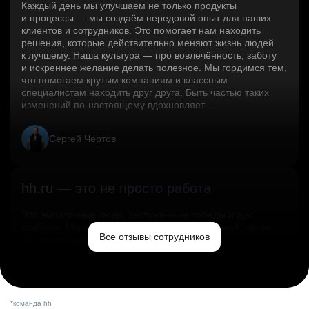
Каждый день мы улучшаем не только продукты
и процессы — мы создаём передовой опыт для наших
клиентов и сотрудников. Это помогает нам находить
решения, которые действительно меняют жизнь людей
к лучшему. Наша культура — про вовлечённость, заботу
и искреннее желание делать полезное. Мы гордимся тем,
что помогаем крутым компаниям и классным
специалистам находить друг друга. Быть частью таких
изменений по‑настоящему вдохновляет.
Сергей Чертов
hh.ru — это не просто работа
Это эмпатичные люди, заслуженные победы и дух
свободы. Мы помогаем миру и создаём лучший сервис
Все отзывы сотрудников
по поиску работы в стране.
Ольга Емельянова
*команда hh