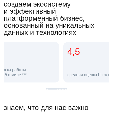
создаем экосистему
и эффективный
платформенный бизнес,
основанный на уникальных
данных и технологиях
4,5
20
сотруд
средняя оценка hh.ru как работодателя **
в hh.ru
знаем, что для нас важно