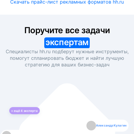
Скачать прайс-лист рекламных форматов hh.ru
Поручите все задачи
экспертам
Специалисты hh.ru подберут нужные инструменты,
помогут спланировать бюджет и найти лучшую
стратегию для ваших
бизнес-задач
+ ещё
4
эксперта
Екатерина Лазаренко
Александр Кулагин
Даниил Макаров
Борис Кашко
Юлия Изоитко