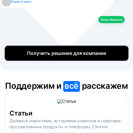
Борис Кашко
Юлия Изоитко
Александр Кулагин
Даниил Макаров
Екатерина Лазаренко
Юлия Изоитко
Получить решение для компании
Поддержим и
всё
расскажем
Статьи
Делимся новостями, историями клиентов и советами
про рекламные продукты и платформу Clickme