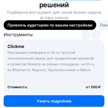
решений
Подберите инструмент для своей
бизнес-задачи
за пару кликов
Привлечь аудиторию по вашим настройкам
Пок
Инструменты
Инструменты
Инструменты
Виртуальный рекрутер
Clickme
Вакансия дня
Массовый подбор под ключ. Решите, сколько
Рекламная платформа от hh.ru: простой
Рекламный формат для вакансий на главной странице
кандидатов и когда вам нужно, и за дело возьмутся
технологичный сервис для продвижения вакансий
hh.ru. Увеличивает количество откликов
маркетологи, рекрутеры и проектные менеджеры
и проектов бизнеса на разных площадках: на hh.ru,
hh.ru с целым набором digital-инструментов
во ВКонтакте, Яндексе, Одноклассниках и Mail.ru
Стоимость:
от 200 000 ₽
Узнать подробнее
Стоимость:
от 500 ₽
Узнать подробнее
Узнать подробнее