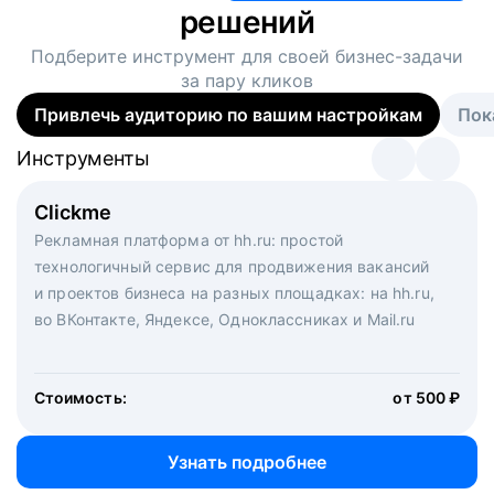
решений
Подберите инструмент для своей
бизнес-задачи
за пару кликов
Привлечь аудиторию по вашим настройкам
Пок
Инструменты
Инструменты
Инструменты
Виртуальный рекрутер
Clickme
Вакансия дня
Массовый подбор под ключ. Решите, сколько
Рекламная платформа от hh.ru: простой
Рекламный формат для вакансий на главной странице
кандидатов и когда вам нужно, и за дело возьмутся
технологичный сервис для продвижения вакансий
hh.ru. Увеличивает количество откликов
маркетологи, рекрутеры и проектные менеджеры
и проектов бизнеса на разных площадках: на hh.ru,
hh.ru с целым набором digital-инструментов
во ВКонтакте, Яндексе, Одноклассниках и Mail.ru
Стоимость:
от 200 000 ₽
Узнать подробнее
Стоимость:
от 500 ₽
Узнать подробнее
Узнать подробнее