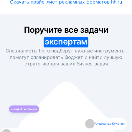
Скачать прайс-лист рекламных форматов hh.ru
Поручите все задачи
экспертам
Специалисты hh.ru подберут нужные инструменты,
помогут спланировать бюджет и найти лучшую
стратегию для ваших
бизнес-задач
+ ещё
4
эксперта
Екатерина Лазаренко
Александр Кулагин
Даниил Макаров
Борис Кашко
Юлия Изоитко