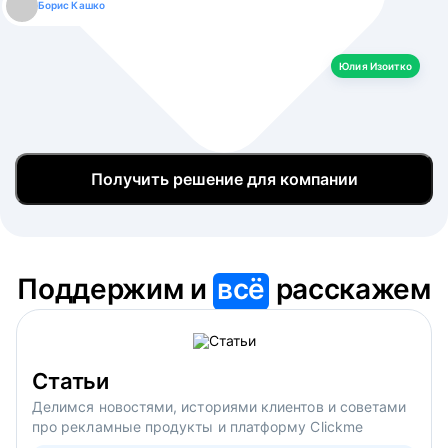
Борис Кашко
Юлия Изоитко
Александр Кулагин
Даниил Макаров
Екатерина Лазаренко
Юлия Изоитко
Получить решение для компании
Поддержим и
всё
расскажем
Статьи
Делимся новостями, историями клиентов и советами
про рекламные продукты и платформу Clickme